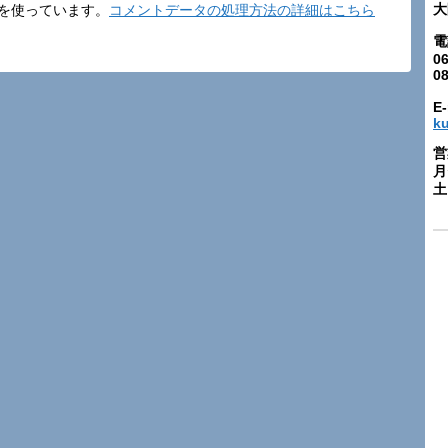
大
t を使っています。
コメントデータの処理方法の詳細はこちら
電
06
0
E-
k
営
月
土: