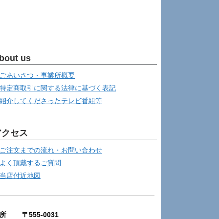
bout us
ごあいさつ・事業所概要
特定商取引に関する法律に基づく表記
紹介してくださったテレビ番組等
アクセス
ご注文までの流れ・お問い合わせ
よく頂戴するご質問
当店付近地図
所 〒555-0031