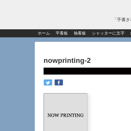
「手書き
ホーム
平看板
袖看板
シャッターに文字
nowprinting-2