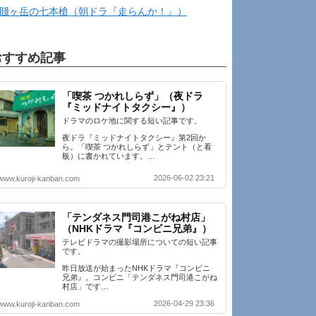
賤ヶ岳の七本槍（朝ドラ『走らんか！』）
おすすめ記事
「喫茶 つかれしらず」（夜ドラ
『ミッドナイトタクシー』）
ドラマのロケ地に関する短い記事です。
夜ドラ『ミッドナイトタクシー』第2回か
ら。「喫茶 つかれしらず」とテント（と看
板）に書かれています。…
2026-06-02 23:21
www.kuroji-kanban.com
「テンダネス門司港こがね村店」
（NHKドラマ『コンビニ兄弟』）
テレビドラマの撮影場所についての短い記事
です。
昨日放送が始まったNHKドラマ『コンビニ
兄弟』。コンビニ「テンダネス門司港こがね
村店」です…
2026-04-29 23:36
www.kuroji-kanban.com