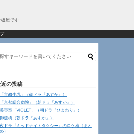
看板屋です
プ
最近の投稿
「京酪牛乳」（朝ドラ『あすか』）
「京都総合病院」（朝ドラ『あすか』）
美容室「VIOLET」（朝ドラ『ひまわり』）
御蔭橋（朝ドラ『あすか』）
夜ドラ『ミッドナイトタクシー』のロケ地（まと
め）