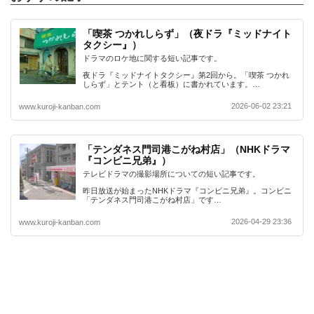
「喫茶 つかれしらず」（夜ドラ『ミッドナイト
タクシー』）
ドラマのロケ地に関する短い記事です。
夜ドラ『ミッドナイトタクシー』第2回から。「喫茶 つかれ
しらず」とテント（と看板）に書かれています。…
2026-06-02 23:21
www.kuroji-kanban.com
「テンダネス門司港こがね村店」（NHKドラマ
『コンビニ兄弟』）
テレビドラマの撮影場所についての短い記事です。
昨日放送が始まったNHKドラマ『コンビニ兄弟』。コンビニ
「テンダネス門司港こがね村店」です…
2026-04-29 23:36
www.kuroji-kanban.com