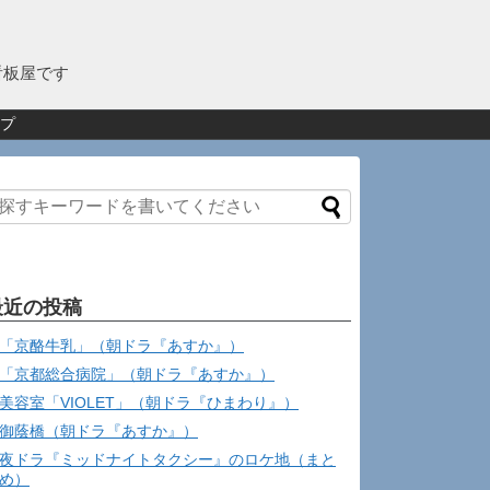
看板屋です
プ
最近の投稿
「京酪牛乳」（朝ドラ『あすか』）
「京都総合病院」（朝ドラ『あすか』）
美容室「VIOLET」（朝ドラ『ひまわり』）
御蔭橋（朝ドラ『あすか』）
夜ドラ『ミッドナイトタクシー』のロケ地（まと
め）