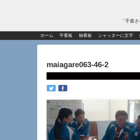
「手書き
ホーム
平看板
袖看板
シャッターに文字
maiagare063-46-2