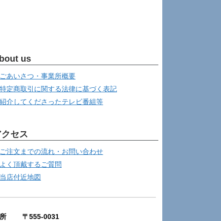
bout us
ごあいさつ・事業所概要
特定商取引に関する法律に基づく表記
紹介してくださったテレビ番組等
アクセス
ご注文までの流れ・お問い合わせ
よく頂戴するご質問
当店付近地図
所 〒555-0031