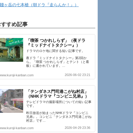
賤ヶ岳の七本槍（朝ドラ『走らんか！』）
おすすめ記事
「喫茶 つかれしらず」（夜ドラ
『ミッドナイトタクシー』）
ドラマのロケ地に関する短い記事です。
夜ドラ『ミッドナイトタクシー』第2回か
ら。「喫茶 つかれしらず」とテント（と看
板）に書かれています。…
2026-06-02 23:21
www.kuroji-kanban.com
「テンダネス門司港こがね村店」
（NHKドラマ『コンビニ兄弟』）
テレビドラマの撮影場所についての短い記事
です。
昨日放送が始まったNHKドラマ『コンビニ
兄弟』。コンビニ「テンダネス門司港こがね
村店」です…
2026-04-29 23:36
www.kuroji-kanban.com