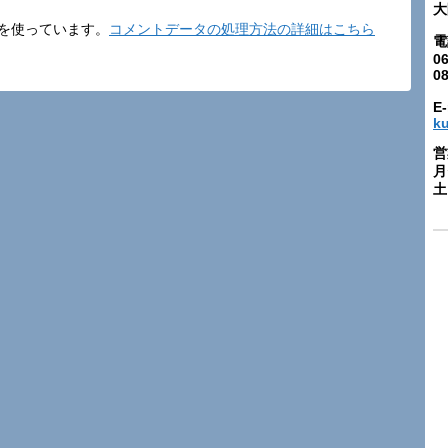
大
t を使っています。
コメントデータの処理方法の詳細はこちら
電
06
0
E-
k
営
月
土: