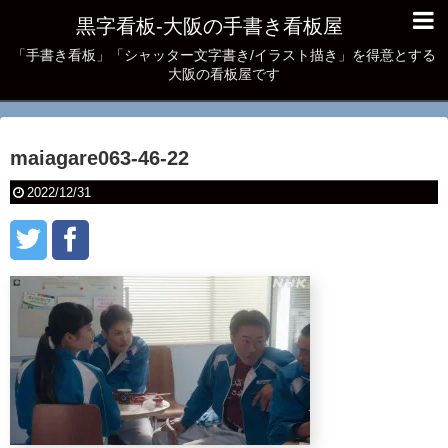
黒字看板‐大阪の手書き看板屋
「手書き看板」「シャッター文字書き/イラスト描き」を得意とする
大阪の看板屋です
maiagare063-46-22
2022/12/31