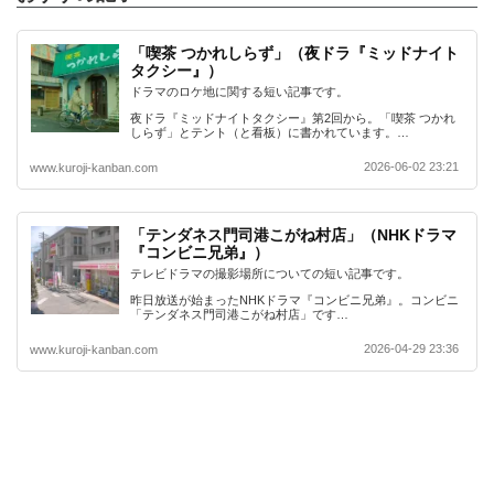
「喫茶 つかれしらず」（夜ドラ『ミッドナイト
タクシー』）
ドラマのロケ地に関する短い記事です。
夜ドラ『ミッドナイトタクシー』第2回から。「喫茶 つかれ
しらず」とテント（と看板）に書かれています。…
2026-06-02 23:21
www.kuroji-kanban.com
「テンダネス門司港こがね村店」（NHKドラマ
『コンビニ兄弟』）
テレビドラマの撮影場所についての短い記事です。
昨日放送が始まったNHKドラマ『コンビニ兄弟』。コンビニ
「テンダネス門司港こがね村店」です…
2026-04-29 23:36
www.kuroji-kanban.com