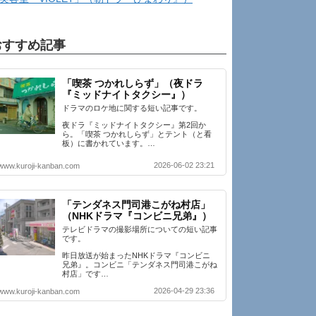
おすすめ記事
「喫茶 つかれしらず」（夜ドラ
『ミッドナイトタクシー』）
ドラマのロケ地に関する短い記事です。
夜ドラ『ミッドナイトタクシー』第2回か
ら。「喫茶 つかれしらず」とテント（と看
板）に書かれています。…
2026-06-02 23:21
www.kuroji-kanban.com
「テンダネス門司港こがね村店」
（NHKドラマ『コンビニ兄弟』）
テレビドラマの撮影場所についての短い記事
です。
昨日放送が始まったNHKドラマ『コンビニ
兄弟』。コンビニ「テンダネス門司港こがね
村店」です…
2026-04-29 23:36
www.kuroji-kanban.com