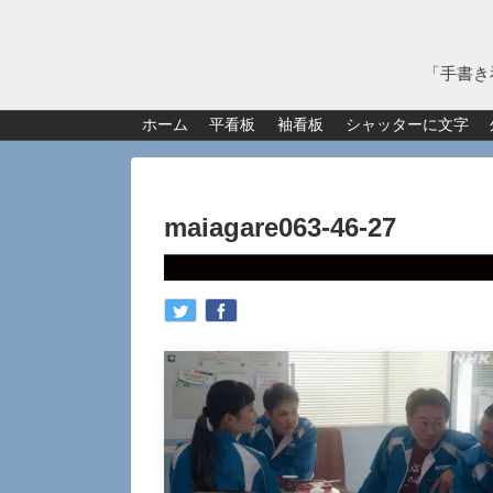
「手書き
ホーム
平看板
袖看板
シャッターに文字
maiagare063-46-27