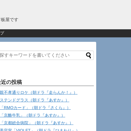
看板屋です
プ
最近の投稿
親不孝通りロケ（朝ドラ『走らんか！』）
ステンドグラス（朝ドラ『あすか』）
「RMOカード」（朝ドラ『さくら』）
「京酪牛乳」（朝ドラ『あすか』）
「京都総合病院」（朝ドラ『あすか』）
美容室「VIOLET」（朝ドラ『ひまわり』）