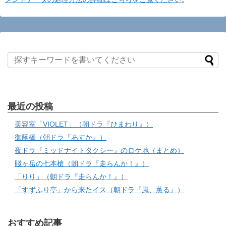
最近の投稿
美容室「VIOLET」（朝ドラ『ひまわり』）
御蔭橋（朝ドラ『あすか』）
夜ドラ『ミッドナイトタクシー』のロケ地（まとめ）
賤ヶ岳の七本槍（朝ドラ『走らんか！』）
「りり」（朝ドラ『走らんか！』）
「すずふり亭」から来たイス（朝ドラ『風、薫る』）
おすすめ記事