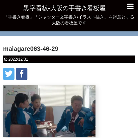
黒字看板‐大阪の手書き看板屋
「手書き看板」「シャッター文字書き/イラスト描き」を得意とする
大阪の看板屋です
maiagare063-46-29
2022/12/31