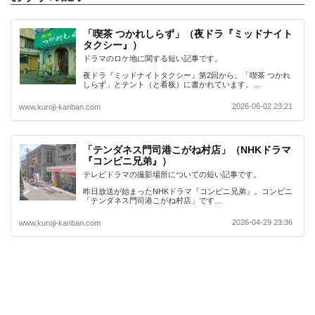
「喫茶 つかれしらず」（夜ドラ『ミッドナイト
タクシー』）
ドラマのロケ地に関する短い記事です。
夜ドラ『ミッドナイトタクシー』第2回から。「喫茶 つかれ
しらず」とテント（と看板）に書かれています。…
2026-06-02 23:21
www.kuroji-kanban.com
「テンダネス門司港こがね村店」（NHKドラマ
『コンビニ兄弟』）
テレビドラマの撮影場所についての短い記事です。
昨日放送が始まったNHKドラマ『コンビニ兄弟』。コンビニ
「テンダネス門司港こがね村店」です…
2026-04-29 23:36
www.kuroji-kanban.com