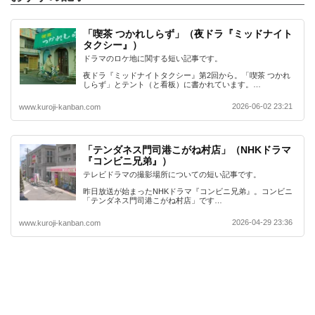
「喫茶 つかれしらず」（夜ドラ『ミッドナイト
タクシー』）
ドラマのロケ地に関する短い記事です。
夜ドラ『ミッドナイトタクシー』第2回から。「喫茶 つかれ
しらず」とテント（と看板）に書かれています。…
2026-06-02 23:21
www.kuroji-kanban.com
「テンダネス門司港こがね村店」（NHKドラマ
『コンビニ兄弟』）
テレビドラマの撮影場所についての短い記事です。
昨日放送が始まったNHKドラマ『コンビニ兄弟』。コンビニ
「テンダネス門司港こがね村店」です…
2026-04-29 23:36
www.kuroji-kanban.com