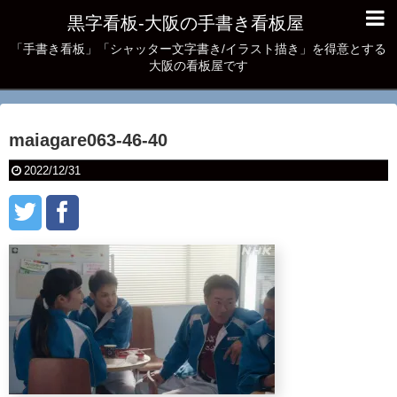
黒字看板‐大阪の手書き看板屋
「手書き看板」「シャッター文字書き/イラスト描き」を得意とする
大阪の看板屋です
maiagare063-46-40
2022/12/31