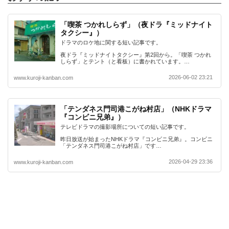
「喫茶 つかれしらず」（夜ドラ『ミッドナイト
タクシー』）
ドラマのロケ地に関する短い記事です。
夜ドラ『ミッドナイトタクシー』第2回から。「喫茶 つかれ
しらず」とテント（と看板）に書かれています。…
2026-06-02 23:21
www.kuroji-kanban.com
「テンダネス門司港こがね村店」（NHKドラマ
『コンビニ兄弟』）
テレビドラマの撮影場所についての短い記事です。
昨日放送が始まったNHKドラマ『コンビニ兄弟』。コンビニ
「テンダネス門司港こがね村店」です…
2026-04-29 23:36
www.kuroji-kanban.com