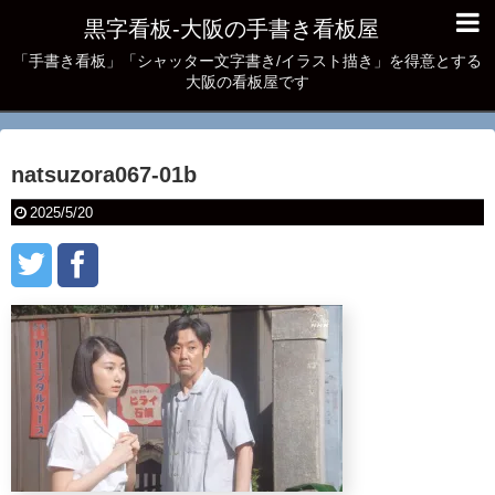
黒字看板‐大阪の手書き看板屋
「手書き看板」「シャッター文字書き/イラスト描き」を得意とする
大阪の看板屋です
natsuzora067-01b
2025/5/20