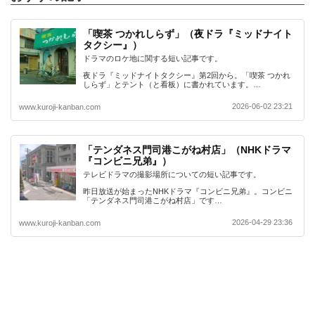
「喫茶 つかれしらず」（夜ドラ『ミッドナイト
タクシー』）
ドラマのロケ地に関する短い記事です。
夜ドラ『ミッドナイトタクシー』第2回から。「喫茶 つかれ
しらず」とテント（と看板）に書かれています。…
2026-06-02 23:21
www.kuroji-kanban.com
「テンダネス門司港こがね村店」（NHKドラマ
『コンビニ兄弟』）
テレビドラマの撮影場所についての短い記事です。
昨日放送が始まったNHKドラマ『コンビニ兄弟』。コンビニ
「テンダネス門司港こがね村店」です…
2026-04-29 23:36
www.kuroji-kanban.com