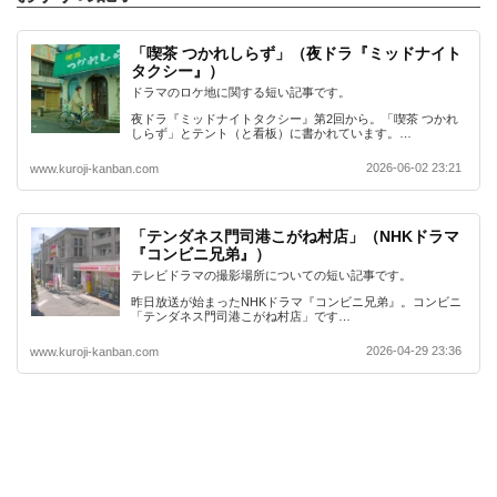
「喫茶 つかれしらず」（夜ドラ『ミッドナイト
タクシー』）
ドラマのロケ地に関する短い記事です。
夜ドラ『ミッドナイトタクシー』第2回から。「喫茶 つかれ
しらず」とテント（と看板）に書かれています。…
2026-06-02 23:21
www.kuroji-kanban.com
「テンダネス門司港こがね村店」（NHKドラマ
『コンビニ兄弟』）
テレビドラマの撮影場所についての短い記事です。
昨日放送が始まったNHKドラマ『コンビニ兄弟』。コンビニ
「テンダネス門司港こがね村店」です…
2026-04-29 23:36
www.kuroji-kanban.com