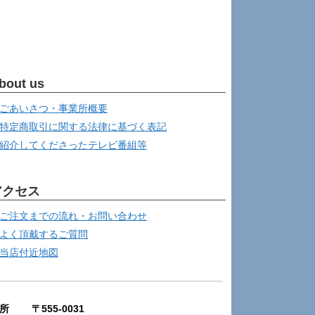
bout us
ごあいさつ・事業所概要
特定商取引に関する法律に基づく表記
紹介してくださったテレビ番組等
アクセス
ご注文までの流れ・お問い合わせ
よく頂戴するご質問
当店付近地図
所 〒555-0031