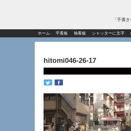
「手書き
ホーム
平看板
袖看板
シャッターに文字
hitomi046-26-17