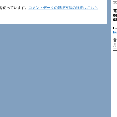
大
t を使っています。
コメントデータの処理方法の詳細はこちら
電
06
0
E-
k
営
月
土: