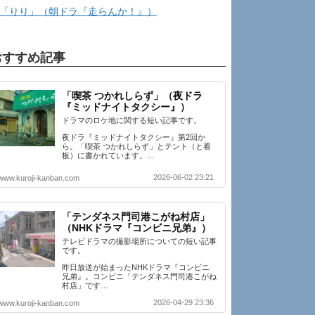
「りり」（朝ドラ『走らんか！』）
おすすめ記事
「喫茶 つかれしらず」（夜ドラ
『ミッドナイトタクシー』）
ドラマのロケ地に関する短い記事です。
夜ドラ『ミッドナイトタクシー』第2回か
ら。「喫茶 つかれしらず」とテント（と看
板）に書かれています。…
2026-06-02 23:21
www.kuroji-kanban.com
「テンダネス門司港こがね村店」
（NHKドラマ『コンビニ兄弟』）
テレビドラマの撮影場所についての短い記事
です。
昨日放送が始まったNHKドラマ『コンビニ
兄弟』。コンビニ「テンダネス門司港こがね
村店」です…
2026-04-29 23:36
www.kuroji-kanban.com