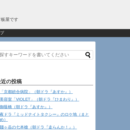
看板屋です
プ
最近の投稿
「京都総合病院」（朝ドラ『あすか』）
美容室「VIOLET」（朝ドラ『ひまわり』）
御蔭橋（朝ドラ『あすか』）
夜ドラ『ミッドナイトタクシー』のロケ地（まと
め）
賤ヶ岳の七本槍（朝ドラ『走らんか！』）