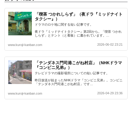
「喫茶 つかれしらず」（夜ドラ『ミッドナイト
タクシー』）
ドラマのロケ地に関する短い記事です。
夜ドラ『ミッドナイトタクシー』第2回から。「喫茶 つかれ
しらず」とテント（と看板）に書かれています。…
2026-06-02 23:21
www.kuroji-kanban.com
「テンダネス門司港こがね村店」（NHKドラマ
『コンビニ兄弟』）
テレビドラマの撮影場所についての短い記事です。
昨日放送が始まったNHKドラマ『コンビニ兄弟』。コンビニ
「テンダネス門司港こがね村店」です…
2026-04-29 23:36
www.kuroji-kanban.com