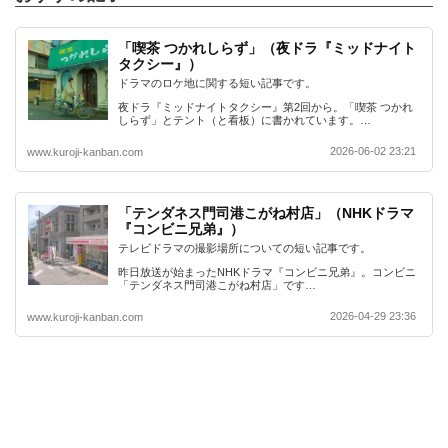
「喫茶 つかれしらず」（夜ドラ『ミッドナイト
タクシー』）
ドラマのロケ地に関する短い記事です。
夜ドラ『ミッドナイトタクシー』第2回から。「喫茶 つかれ
しらず」とテント（と看板）に書かれています。…
2026-06-02 23:21
www.kuroji-kanban.com
「テンダネス門司港こがね村店」（NHKドラマ
『コンビニ兄弟』）
テレビドラマの撮影場所についての短い記事です。
昨日放送が始まったNHKドラマ『コンビニ兄弟』。コンビニ
「テンダネス門司港こがね村店」です…
2026-04-29 23:36
www.kuroji-kanban.com