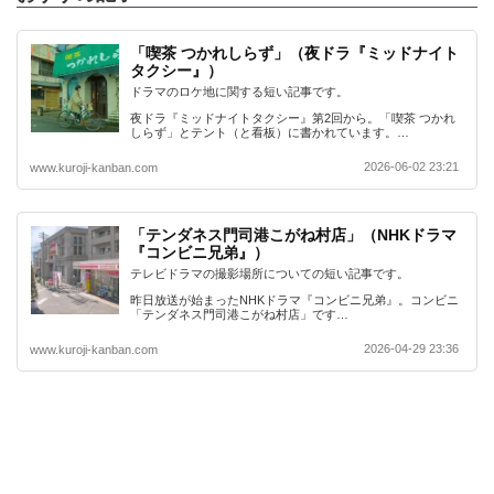
「喫茶 つかれしらず」（夜ドラ『ミッドナイト
タクシー』）
ドラマのロケ地に関する短い記事です。
夜ドラ『ミッドナイトタクシー』第2回から。「喫茶 つかれ
しらず」とテント（と看板）に書かれています。…
2026-06-02 23:21
www.kuroji-kanban.com
「テンダネス門司港こがね村店」（NHKドラマ
『コンビニ兄弟』）
テレビドラマの撮影場所についての短い記事です。
昨日放送が始まったNHKドラマ『コンビニ兄弟』。コンビニ
「テンダネス門司港こがね村店」です…
2026-04-29 23:36
www.kuroji-kanban.com