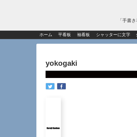
「手書き
ホーム
平看板
袖看板
シャッターに文字
yokogaki