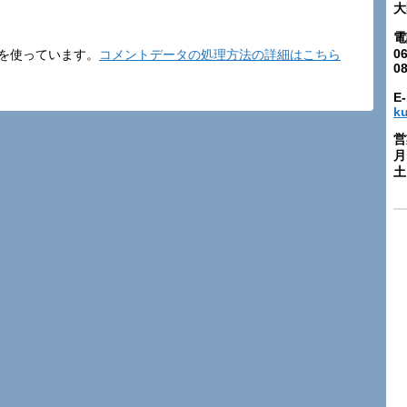
大
電
06
t を使っています。
コメントデータの処理方法の詳細はこちら
0
E-
k
営
月
土: