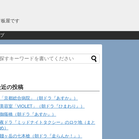
看板屋です
プ
最近の投稿
「京都総合病院」（朝ドラ『あすか』）
美容室「VIOLET」（朝ドラ『ひまわり』）
御蔭橋（朝ドラ『あすか』）
夜ドラ『ミッドナイトタクシー』のロケ地（まと
め）
賤ヶ岳の七本槍（朝ドラ『走らんか！』）