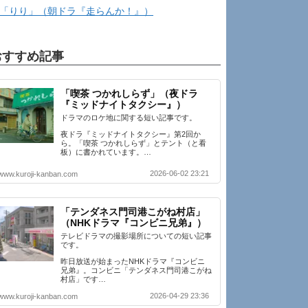
「りり」（朝ドラ『走らんか！』）
おすすめ記事
「喫茶 つかれしらず」（夜ドラ
『ミッドナイトタクシー』）
ドラマのロケ地に関する短い記事です。
夜ドラ『ミッドナイトタクシー』第2回か
ら。「喫茶 つかれしらず」とテント（と看
板）に書かれています。…
2026-06-02 23:21
www.kuroji-kanban.com
「テンダネス門司港こがね村店」
（NHKドラマ『コンビニ兄弟』）
テレビドラマの撮影場所についての短い記事
です。
昨日放送が始まったNHKドラマ『コンビニ
兄弟』。コンビニ「テンダネス門司港こがね
村店」です…
2026-04-29 23:36
www.kuroji-kanban.com