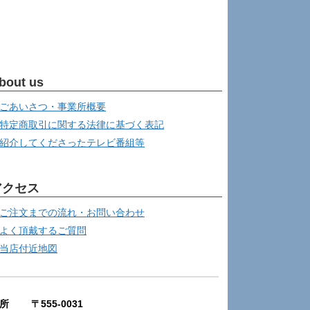
bout us
ごあいさつ・事業所概要
特定商取引に関する法律に基づく表記
紹介してくださったテレビ番組等
アクセス
ご注文までの流れ・お問い合わせ
よく頂戴するご質問
当店付近地図
所 〒555-0031