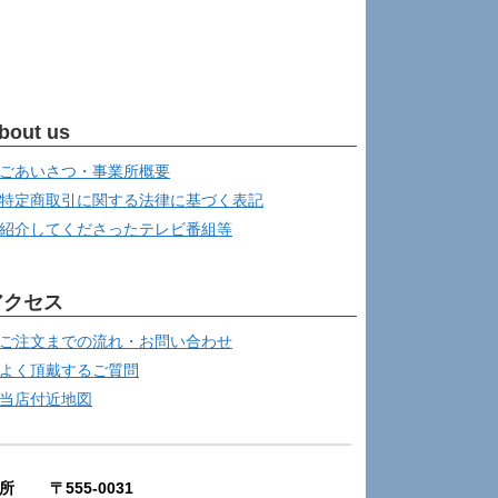
bout us
ごあいさつ・事業所概要
特定商取引に関する法律に基づく表記
紹介してくださったテレビ番組等
アクセス
ご注文までの流れ・お問い合わせ
よく頂戴するご質問
当店付近地図
所 〒555-0031