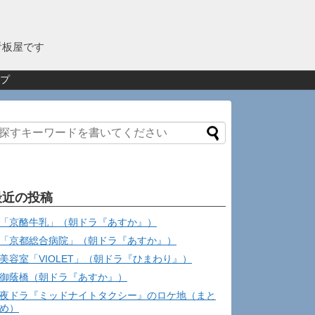
看板屋です
プ
最近の投稿
「京酪牛乳」（朝ドラ『あすか』）
「京都総合病院」（朝ドラ『あすか』）
美容室「VIOLET」（朝ドラ『ひまわり』）
御蔭橋（朝ドラ『あすか』）
夜ドラ『ミッドナイトタクシー』のロケ地（まと
め）