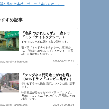
賤ヶ岳の七本槍（朝ドラ『走らんか！』）
おすすめ記事
「喫茶 つかれしらず」（夜ドラ
『ミッドナイトタクシー』）
ドラマのロケ地に関する短い記事です。
夜ドラ『ミッドナイトタクシー』第2回か
ら。「喫茶 つかれしらず」とテント（と看
板）に書かれています。…
2026-06-02 23:21
www.kuroji-kanban.com
「テンダネス門司港こがね村店」
（NHKドラマ『コンビニ兄弟』）
テレビドラマの撮影場所についての短い記事
です。
昨日放送が始まったNHKドラマ『コンビニ
兄弟』。コンビニ「テンダネス門司港こがね
村店」です…
2026-04-29 23:36
www.kuroji-kanban.com