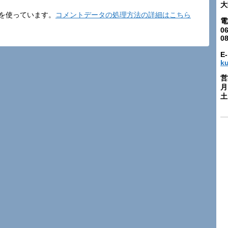
大
t を使っています。
コメントデータの処理方法の詳細はこちら
電
06
0
E-
k
営
月
土: