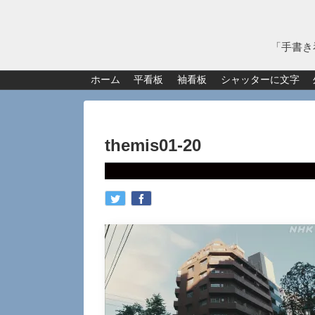
「手書き
ホーム
平看板
袖看板
シャッターに文字
themis01-20