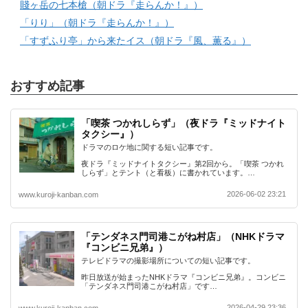
賤ヶ岳の七本槍（朝ドラ『走らんか！』）
「りり」（朝ドラ『走らんか！』）
「すずふり亭」から来たイス（朝ドラ『風、薫る』）
おすすめ記事
「喫茶 つかれしらず」（夜ドラ『ミッドナイト
タクシー』）
ドラマのロケ地に関する短い記事です。
夜ドラ『ミッドナイトタクシー』第2回から。「喫茶 つかれ
しらず」とテント（と看板）に書かれています。…
2026-06-02 23:21
www.kuroji-kanban.com
「テンダネス門司港こがね村店」（NHKドラマ
『コンビニ兄弟』）
テレビドラマの撮影場所についての短い記事です。
昨日放送が始まったNHKドラマ『コンビニ兄弟』。コンビニ
「テンダネス門司港こがね村店」です…
2026-04-29 23:36
www.kuroji-kanban.com