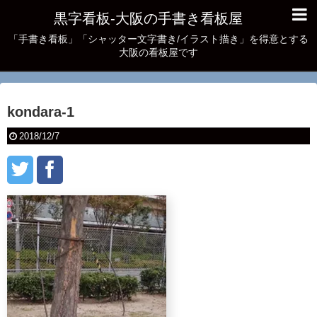
黒字看板‐大阪の手書き看板屋
「手書き看板」「シャッター文字書き/イラスト描き」を得意とする
大阪の看板屋です
kondara-1
2018/12/7