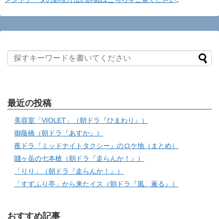
最近の投稿
美容室「VIOLET」（朝ドラ『ひまわり』）
御蔭橋（朝ドラ『あすか』）
夜ドラ『ミッドナイトタクシー』のロケ地（まとめ）
賤ヶ岳の七本槍（朝ドラ『走らんか！』）
「りり」（朝ドラ『走らんか！』）
「すずふり亭」から来たイス（朝ドラ『風、薫る』）
おすすめ記事