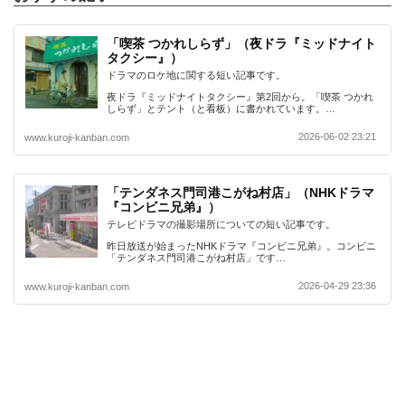
「喫茶 つかれしらず」（夜ドラ『ミッドナイト
タクシー』）
ドラマのロケ地に関する短い記事です。
夜ドラ『ミッドナイトタクシー』第2回から。「喫茶 つかれ
しらず」とテント（と看板）に書かれています。…
2026-06-02 23:21
www.kuroji-kanban.com
「テンダネス門司港こがね村店」（NHKドラマ
『コンビニ兄弟』）
テレビドラマの撮影場所についての短い記事です。
昨日放送が始まったNHKドラマ『コンビニ兄弟』。コンビニ
「テンダネス門司港こがね村店」です…
2026-04-29 23:36
www.kuroji-kanban.com