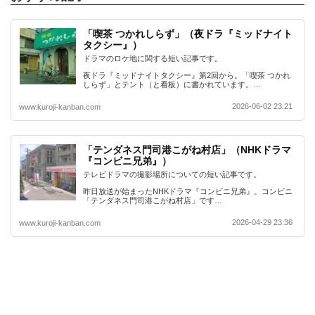
「喫茶 つかれしらず」（夜ドラ『ミッドナイト
タクシー』）
ドラマのロケ地に関する短い記事です。
夜ドラ『ミッドナイトタクシー』第2回から。「喫茶 つかれ
しらず」とテント（と看板）に書かれています。…
2026-06-02 23:21
www.kuroji-kanban.com
「テンダネス門司港こがね村店」（NHKドラマ
『コンビニ兄弟』）
テレビドラマの撮影場所についての短い記事です。
昨日放送が始まったNHKドラマ『コンビニ兄弟』。コンビニ
「テンダネス門司港こがね村店」です…
2026-04-29 23:36
www.kuroji-kanban.com