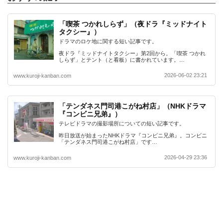
「喫茶 つかれしらず」（夜ドラ『ミッドナイト
タクシー』）
ドラマのロケ地に関する短い記事です。
夜ドラ『ミッドナイトタクシー』第2回から。「喫茶 つかれ
しらず」とテント（と看板）に書かれています。…
2026-06-02 23:21
www.kuroji-kanban.com
「テンダネス門司港こがね村店」（NHKドラマ
『コンビニ兄弟』）
テレビドラマの撮影場所についての短い記事です。
昨日放送が始まったNHKドラマ『コンビニ兄弟』。コンビニ
「テンダネス門司港こがね村店」です…
2026-04-29 23:36
www.kuroji-kanban.com