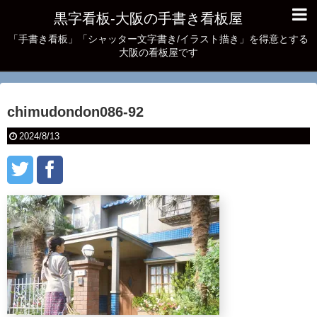
黒字看板‐大阪の手書き看板屋
「手書き看板」「シャッター文字書き/イラスト描き」を得意とする
大阪の看板屋です
chimudondon086-92
2024/8/13