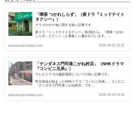
「喫茶 つかれしらず」（夜ドラ『ミッドナイト
タクシー』）
ドラマのロケ地に関する短い記事です。
夜ドラ『ミッドナイトタクシー』第2回から。「喫茶 つかれ
しらず」とテント（と看板）に書かれています。…
2026-06-02 23:21
www.kuroji-kanban.com
「テンダネス門司港こがね村店」（NHKドラマ
『コンビニ兄弟』）
テレビドラマの撮影場所についての短い記事です。
昨日放送が始まったNHKドラマ『コンビニ兄弟』。コンビニ
「テンダネス門司港こがね村店」です…
2026-04-29 23:36
www.kuroji-kanban.com