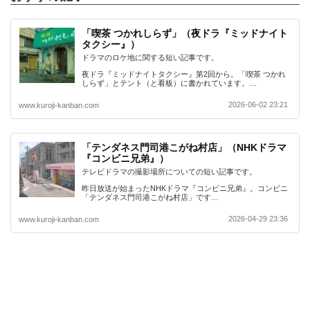
「喫茶 つかれしらず」（夜ドラ『ミッドナイト
タクシー』）
ドラマのロケ地に関する短い記事です。
夜ドラ『ミッドナイトタクシー』第2回から。「喫茶 つかれ
しらず」とテント（と看板）に書かれています。…
2026-06-02 23:21
www.kuroji-kanban.com
「テンダネス門司港こがね村店」（NHKドラマ
『コンビニ兄弟』）
テレビドラマの撮影場所についての短い記事です。
昨日放送が始まったNHKドラマ『コンビニ兄弟』。コンビニ
「テンダネス門司港こがね村店」です…
2026-04-29 23:36
www.kuroji-kanban.com