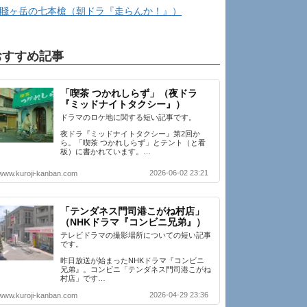
賤ヶ岳の七本槍（朝ドラ『走らんか！』）
おすすめ記事
「喫茶 つかれしらず」（夜ドラ
『ミッドナイトタクシー』）
ドラマのロケ地に関する短い記事です。
夜ドラ『ミッドナイトタクシー』第2回か
ら。「喫茶 つかれしらず」とテント（と看
板）に書かれています。…
2026-06-02 23:21
www.kuroji-kanban.com
「テンダネス門司港こがね村店」
（NHKドラマ『コンビニ兄弟』）
テレビドラマの撮影場所についての短い記事
です。
昨日放送が始まったNHKドラマ『コンビニ
兄弟』。コンビニ「テンダネス門司港こがね
村店」です…
2026-04-29 23:36
www.kuroji-kanban.com