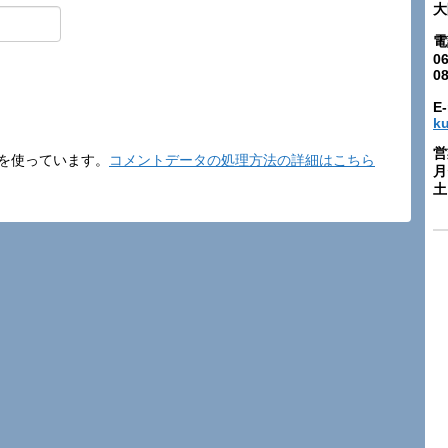
大
電
06
0
E-
k
営
t を使っています。
コメントデータの処理方法の詳細はこちら
月
土: