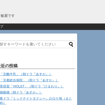
看板屋です
プ
最近の投稿
「京酪牛乳」（朝ドラ『あすか』）
「京都総合病院」（朝ドラ『あすか』）
美容室「VIOLET」（朝ドラ『ひまわり』）
御蔭橋（朝ドラ『あすか』）
夜ドラ『ミッドナイトタクシー』のロケ地（まと
め）