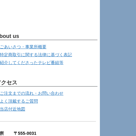
bout us
ごあいさつ・事業所概要
特定商取引に関する法律に基づく表記
紹介してくださったテレビ番組等
アクセス
ご注文までの流れ・お問い合わせ
よく頂戴するご質問
当店付近地図
所 〒555-0031