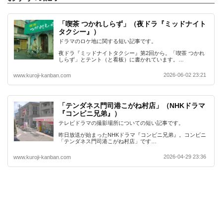
「喫茶 つかれしらず」（夜ドラ『ミッドナイト
タクシー』）
ドラマのロケ地に関する短い記事です。
夜ドラ『ミッドナイトタクシー』第2回から。「喫茶 つかれ
しらず」とテント（と看板）に書かれています。…
2026-06-02 23:21
www.kuroji-kanban.com
「テンダネス門司港こがね村店」（NHKドラマ
『コンビニ兄弟』）
テレビドラマの撮影場所についての短い記事です。
昨日放送が始まったNHKドラマ『コンビニ兄弟』。コンビニ
「テンダネス門司港こがね村店」です…
2026-04-29 23:36
www.kuroji-kanban.com