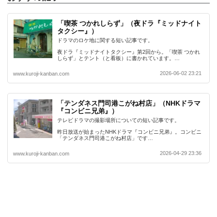
「喫茶 つかれしらず」（夜ドラ『ミッドナイト
タクシー』）
ドラマのロケ地に関する短い記事です。
夜ドラ『ミッドナイトタクシー』第2回から。「喫茶 つかれ
しらず」とテント（と看板）に書かれています。…
2026-06-02 23:21
www.kuroji-kanban.com
「テンダネス門司港こがね村店」（NHKドラマ
『コンビニ兄弟』）
テレビドラマの撮影場所についての短い記事です。
昨日放送が始まったNHKドラマ『コンビニ兄弟』。コンビニ
「テンダネス門司港こがね村店」です…
2026-04-29 23:36
www.kuroji-kanban.com