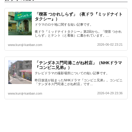
「喫茶 つかれしらず」（夜ドラ『ミッドナイト
タクシー』）
ドラマのロケ地に関する短い記事です。
夜ドラ『ミッドナイトタクシー』第2回から。「喫茶 つかれ
しらず」とテント（と看板）に書かれています。…
2026-06-02 23:21
www.kuroji-kanban.com
「テンダネス門司港こがね村店」（NHKドラマ
『コンビニ兄弟』）
テレビドラマの撮影場所についての短い記事です。
昨日放送が始まったNHKドラマ『コンビニ兄弟』。コンビニ
「テンダネス門司港こがね村店」です…
2026-04-29 23:36
www.kuroji-kanban.com