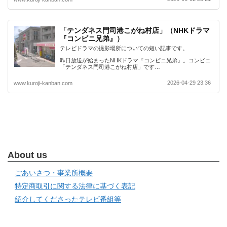
「テンダネス門司港こがね村店」（NHKドラマ
『コンビニ兄弟』）
テレビドラマの撮影場所についての短い記事です。
昨日放送が始まったNHKドラマ『コンビニ兄弟』。コンビニ
「テンダネス門司港こがね村店」です…
2026-04-29 23:36
www.kuroji-kanban.com
About us
ごあいさつ・事業所概要
特定商取引に関する法律に基づく表記
紹介してくださったテレビ番組等