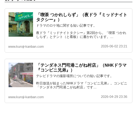
「喫茶 つかれしらず」（夜ドラ『ミッドナイト
タクシー』）
ドラマのロケ地に関する短い記事です。
夜ドラ『ミッドナイトタクシー』第2回から。「喫茶 つかれ
しらず」とテント（と看板）に書かれています。…
2026-06-02 23:21
www.kuroji-kanban.com
「テンダネス門司港こがね村店」（NHKドラマ
『コンビニ兄弟』）
テレビドラマの撮影場所についての短い記事です。
昨日放送が始まったNHKドラマ『コンビニ兄弟』。コンビニ
「テンダネス門司港こがね村店」です…
2026-04-29 23:36
www.kuroji-kanban.com