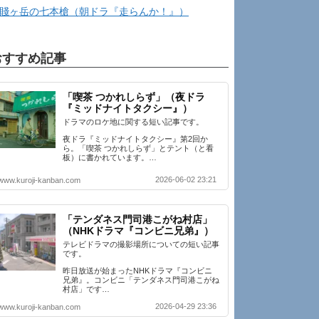
賤ヶ岳の七本槍（朝ドラ『走らんか！』）
おすすめ記事
「喫茶 つかれしらず」（夜ドラ
『ミッドナイトタクシー』）
ドラマのロケ地に関する短い記事です。
夜ドラ『ミッドナイトタクシー』第2回か
ら。「喫茶 つかれしらず」とテント（と看
板）に書かれています。…
2026-06-02 23:21
www.kuroji-kanban.com
「テンダネス門司港こがね村店」
（NHKドラマ『コンビニ兄弟』）
テレビドラマの撮影場所についての短い記事
です。
昨日放送が始まったNHKドラマ『コンビニ
兄弟』。コンビニ「テンダネス門司港こがね
村店」です…
2026-04-29 23:36
www.kuroji-kanban.com