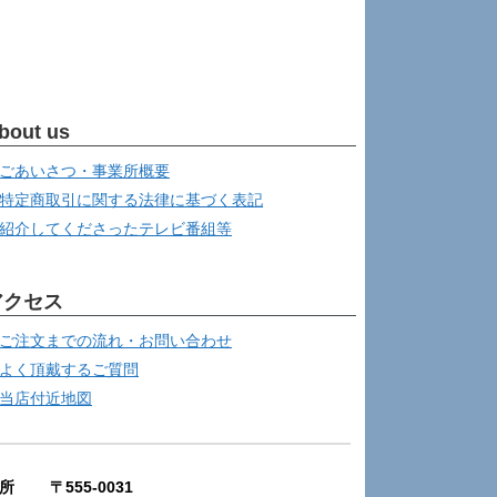
bout us
ごあいさつ・事業所概要
特定商取引に関する法律に基づく表記
紹介してくださったテレビ番組等
アクセス
ご注文までの流れ・お問い合わせ
よく頂戴するご質問
当店付近地図
所 〒555-0031