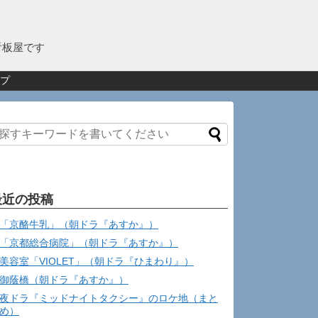
看板屋です
プ
最近の投稿
「京酪牛乳」（朝ドラ『あすか』）
「京都総合病院」（朝ドラ『あすか』）
美容室「VIOLET」（朝ドラ『ひまわり』）
御蔭橋（朝ドラ『あすか』）
夜ドラ『ミッドナイトタクシー』のロケ地（まと
め）