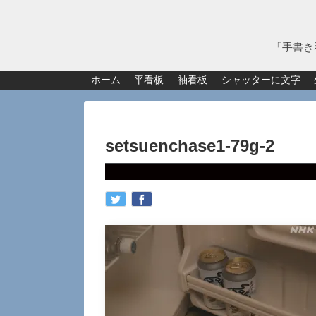
「手書き
ホーム
平看板
袖看板
シャッターに文字
setsuenchase1-79g-2