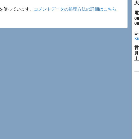
大
t を使っています。
コメントデータの処理方法の詳細はこちら
電
06
0
E-
k
営
月
土: