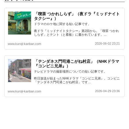
「喫茶 つかれしらず」（夜ドラ『ミッドナイト
タクシー』）
ドラマのロケ地に関する短い記事です。
夜ドラ『ミッドナイトタクシー』第2回から。「喫茶 つかれ
しらず」とテント（と看板）に書かれています。…
2026-06-02 23:21
www.kuroji-kanban.com
「テンダネス門司港こがね村店」（NHKドラマ
『コンビニ兄弟』）
テレビドラマの撮影場所についての短い記事です。
昨日放送が始まったNHKドラマ『コンビニ兄弟』。コンビニ
「テンダネス門司港こがね村店」です…
2026-04-29 23:36
www.kuroji-kanban.com