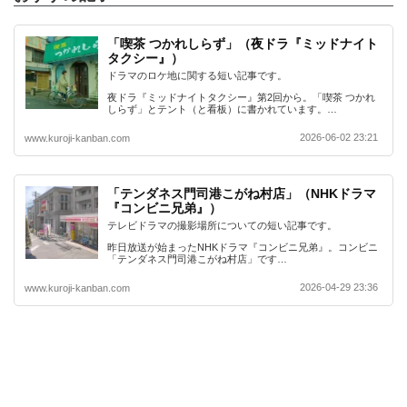
「喫茶 つかれしらず」（夜ドラ『ミッドナイト
タクシー』）
ドラマのロケ地に関する短い記事です。
夜ドラ『ミッドナイトタクシー』第2回から。「喫茶 つかれ
しらず」とテント（と看板）に書かれています。…
2026-06-02 23:21
www.kuroji-kanban.com
「テンダネス門司港こがね村店」（NHKドラマ
『コンビニ兄弟』）
テレビドラマの撮影場所についての短い記事です。
昨日放送が始まったNHKドラマ『コンビニ兄弟』。コンビニ
「テンダネス門司港こがね村店」です…
2026-04-29 23:36
www.kuroji-kanban.com