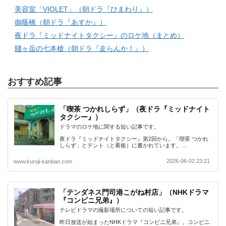
美容室「VIOLET」（朝ドラ『ひまわり』）
御蔭橋（朝ドラ『あすか』）
夜ドラ『ミッドナイトタクシー』のロケ地（まとめ）
賤ヶ岳の七本槍（朝ドラ『走らんか！』）
おすすめ記事
「喫茶 つかれしらず」（夜ドラ『ミッドナイト
タクシー』）
ドラマのロケ地に関する短い記事です。
夜ドラ『ミッドナイトタクシー』第2回から。「喫茶 つかれ
しらず」とテント（と看板）に書かれています。…
2026-06-02 23:21
www.kuroji-kanban.com
「テンダネス門司港こがね村店」（NHKドラマ
『コンビニ兄弟』）
テレビドラマの撮影場所についての短い記事です。
昨日放送が始まったNHKドラマ『コンビニ兄弟』。コンビニ