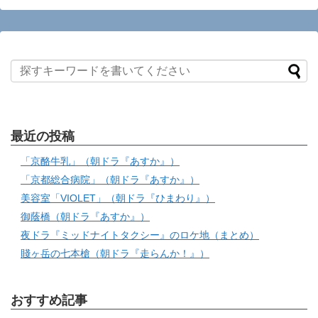
最近の投稿
「京酪牛乳」（朝ドラ『あすか』）
「京都総合病院」（朝ドラ『あすか』）
美容室「VIOLET」（朝ドラ『ひまわり』）
御蔭橋（朝ドラ『あすか』）
夜ドラ『ミッドナイトタクシー』のロケ地（まとめ）
賤ヶ岳の七本槍（朝ドラ『走らんか！』）
おすすめ記事