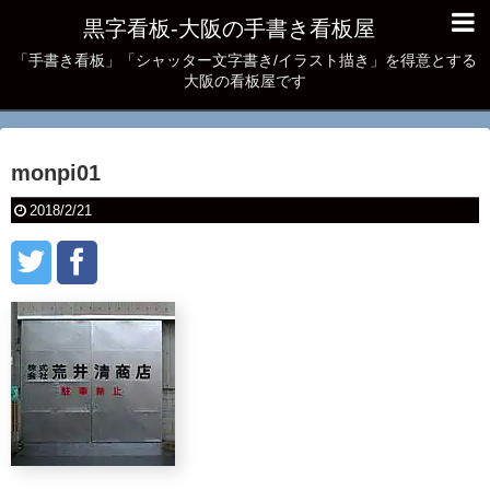
黒字看板‐大阪の手書き看板屋
「手書き看板」「シャッター文字書き/イラスト描き」を得意とする
大阪の看板屋です
monpi01
2018/2/21