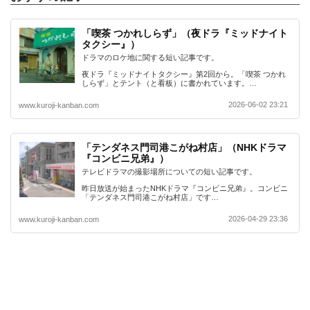
「喫茶 つかれしらず」（夜ドラ『ミッドナイト
タクシー』）
ドラマのロケ地に関する短い記事です。
夜ドラ『ミッドナイトタクシー』第2回から。「喫茶 つかれ
しらず」とテント（と看板）に書かれています。…
2026-06-02 23:21
www.kuroji-kanban.com
「テンダネス門司港こがね村店」（NHKドラマ
『コンビニ兄弟』）
テレビドラマの撮影場所についての短い記事です。
昨日放送が始まったNHKドラマ『コンビニ兄弟』。コンビニ
「テンダネス門司港こがね村店」です…
2026-04-29 23:36
www.kuroji-kanban.com