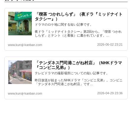
「喫茶 つかれしらず」（夜ドラ『ミッドナイト
タクシー』）
ドラマのロケ地に関する短い記事です。
夜ドラ『ミッドナイトタクシー』第2回から。「喫茶 つかれ
しらず」とテント（と看板）に書かれています。…
2026-06-02 23:21
www.kuroji-kanban.com
「テンダネス門司港こがね村店」（NHKドラマ
『コンビニ兄弟』）
テレビドラマの撮影場所についての短い記事です。
昨日放送が始まったNHKドラマ『コンビニ兄弟』。コンビニ
「テンダネス門司港こがね村店」です…
2026-04-29 23:36
www.kuroji-kanban.com