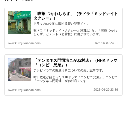
「喫茶 つかれしらず」（夜ドラ『ミッドナイト
タクシー』）
ドラマのロケ地に関する短い記事です。
夜ドラ『ミッドナイトタクシー』第2回から。「喫茶 つかれ
しらず」とテント（と看板）に書かれています。…
2026-06-02 23:21
www.kuroji-kanban.com
「テンダネス門司港こがね村店」（NHKドラマ
『コンビニ兄弟』）
テレビドラマの撮影場所についての短い記事です。
昨日放送が始まったNHKドラマ『コンビニ兄弟』。コンビニ
「テンダネス門司港こがね村店」です…
2026-04-29 23:36
www.kuroji-kanban.com