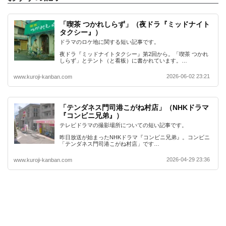
「喫茶 つかれしらず」（夜ドラ『ミッドナイト
タクシー』）
ドラマのロケ地に関する短い記事です。
夜ドラ『ミッドナイトタクシー』第2回から。「喫茶 つかれ
しらず」とテント（と看板）に書かれています。…
2026-06-02 23:21
www.kuroji-kanban.com
「テンダネス門司港こがね村店」（NHKドラマ
『コンビニ兄弟』）
テレビドラマの撮影場所についての短い記事です。
昨日放送が始まったNHKドラマ『コンビニ兄弟』。コンビニ
「テンダネス門司港こがね村店」です…
2026-04-29 23:36
www.kuroji-kanban.com