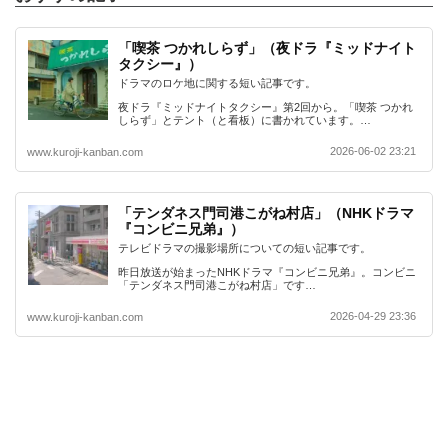
「喫茶 つかれしらず」（夜ドラ『ミッドナイト
タクシー』）
ドラマのロケ地に関する短い記事です。
夜ドラ『ミッドナイトタクシー』第2回から。「喫茶 つかれ
しらず」とテント（と看板）に書かれています。…
2026-06-02 23:21
www.kuroji-kanban.com
「テンダネス門司港こがね村店」（NHKドラマ
『コンビニ兄弟』）
テレビドラマの撮影場所についての短い記事です。
昨日放送が始まったNHKドラマ『コンビニ兄弟』。コンビニ
「テンダネス門司港こがね村店」です…
2026-04-29 23:36
www.kuroji-kanban.com