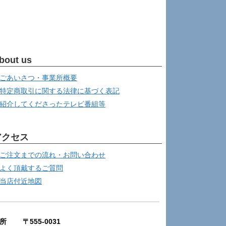
bout us
ごあいさつ・事業所概要
特定商取引に関する法律に基づく表記
紹介してくださったテレビ番組等
アクセス
ご注文までの流れ・お問い合わせ
よく頂戴するご質問
当店付近地図
所 〒555-0031