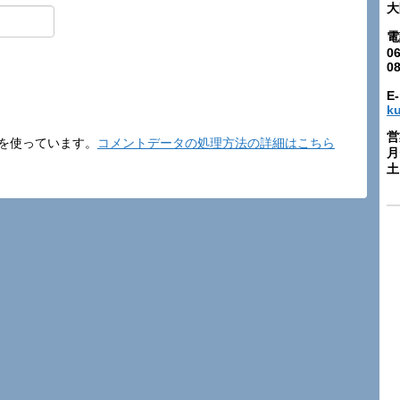
大
電
06
0
E-
k
営
t を使っています。
コメントデータの処理方法の詳細はこちら
月
土: