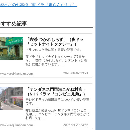
賤ヶ岳の七本槍（朝ドラ『走らんか！』）
おすすめ記事
「喫茶 つかれしらず」（夜ドラ
『ミッドナイトタクシー』）
ドラマのロケ地に関する短い記事です。
夜ドラ『ミッドナイトタクシー』第2回か
ら。「喫茶 つかれしらず」とテント（と看
板）に書かれています。…
2026-06-02 23:21
www.kuroji-kanban.com
「テンダネス門司港こがね村店」
（NHKドラマ『コンビニ兄弟』）
テレビドラマの撮影場所についての短い記事
です。
昨日放送が始まったNHKドラマ『コンビニ
兄弟』。コンビニ「テンダネス門司港こがね
村店」です…
2026-04-29 23:36
www.kuroji-kanban.com