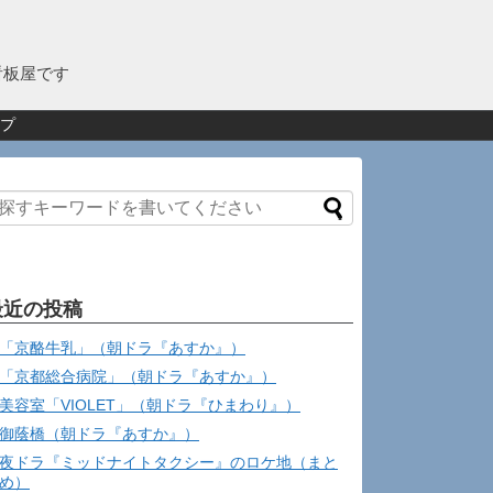
看板屋です
プ
最近の投稿
「京酪牛乳」（朝ドラ『あすか』）
「京都総合病院」（朝ドラ『あすか』）
美容室「VIOLET」（朝ドラ『ひまわり』）
御蔭橋（朝ドラ『あすか』）
夜ドラ『ミッドナイトタクシー』のロケ地（まと
め）