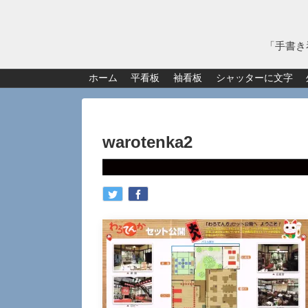
「手書き
ホーム
平看板
袖看板
シャッターに文字
warotenka2