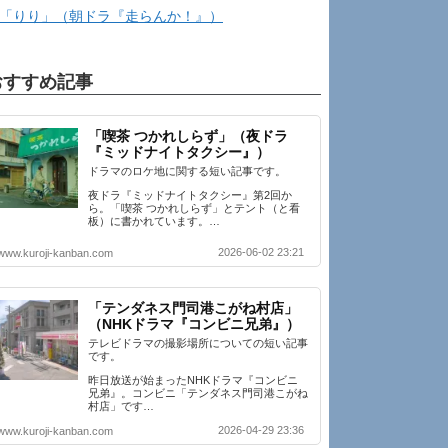
「りり」（朝ドラ『走らんか！』）
おすすめ記事
「喫茶 つかれしらず」（夜ドラ
『ミッドナイトタクシー』）
ドラマのロケ地に関する短い記事です。
夜ドラ『ミッドナイトタクシー』第2回か
ら。「喫茶 つかれしらず」とテント（と看
板）に書かれています。…
2026-06-02 23:21
www.kuroji-kanban.com
「テンダネス門司港こがね村店」
（NHKドラマ『コンビニ兄弟』）
テレビドラマの撮影場所についての短い記事
です。
昨日放送が始まったNHKドラマ『コンビニ
兄弟』。コンビニ「テンダネス門司港こがね
村店」です…
2026-04-29 23:36
www.kuroji-kanban.com