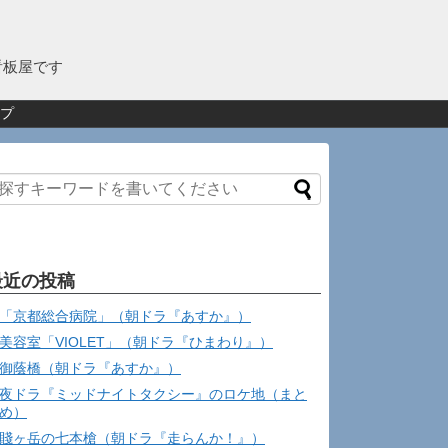
看板屋です
プ
最近の投稿
「京都総合病院」（朝ドラ『あすか』）
美容室「VIOLET」（朝ドラ『ひまわり』）
御蔭橋（朝ドラ『あすか』）
夜ドラ『ミッドナイトタクシー』のロケ地（まと
め）
賤ヶ岳の七本槍（朝ドラ『走らんか！』）