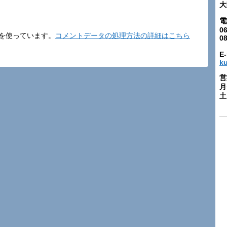
大
電
06
t を使っています。
コメントデータの処理方法の詳細はこちら
0
E-
k
営
月
土: