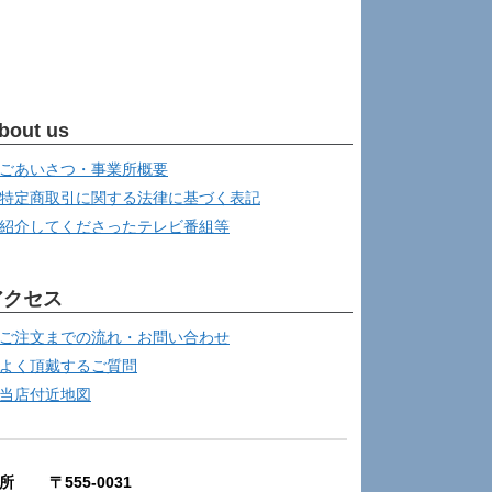
bout us
ごあいさつ・事業所概要
特定商取引に関する法律に基づく表記
紹介してくださったテレビ番組等
アクセス
ご注文までの流れ・お問い合わせ
よく頂戴するご質問
当店付近地図
所 〒555-0031