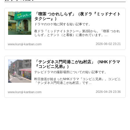
「喫茶 つかれしらず」（夜ドラ『ミッドナイト
タクシー』）
ドラマのロケ地に関する短い記事です。
夜ドラ『ミッドナイトタクシー』第2回から。「喫茶 つかれ
しらず」とテント（と看板）に書かれています。…
2026-06-02 23:21
www.kuroji-kanban.com
「テンダネス門司港こがね村店」（NHKドラマ
『コンビニ兄弟』）
テレビドラマの撮影場所についての短い記事です。
昨日放送が始まったNHKドラマ『コンビニ兄弟』。コンビニ
「テンダネス門司港こがね村店」です…
2026-04-29 23:36
www.kuroji-kanban.com