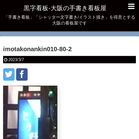
黒字看板‐大阪の手書き看板屋
「手書き看板」「シャッター文字書き/イラスト描き」を得意とする
大阪の看板屋です
imotakonankin010-80-2
2023/3/7