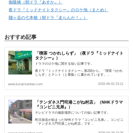
御蔭橋（朝ドラ『あすか』）
夜ドラ『ミッドナイトタクシー』のロケ地（まとめ）
賤ヶ岳の七本槍（朝ドラ『走らんか！』）
おすすめ記事
「喫茶 つかれしらず」（夜ドラ『ミッドナイト
タクシー』）
ドラマのロケ地に関する短い記事です。
夜ドラ『ミッドナイトタクシー』第2回から。「喫茶 つかれ
しらず」とテント（と看板）に書かれています。…
2026-06-02 23:21
www.kuroji-kanban.com
「テンダネス門司港こがね村店」（NHKドラマ
『コンビニ兄弟』）
テレビドラマの撮影場所についての短い記事です。
昨日放送が始まったNHKドラマ『コンビニ兄弟』。コンビニ
「テンダネス門司港こがね村店」です…
2026-04-29 23:36
www.kuroji-kanban.com