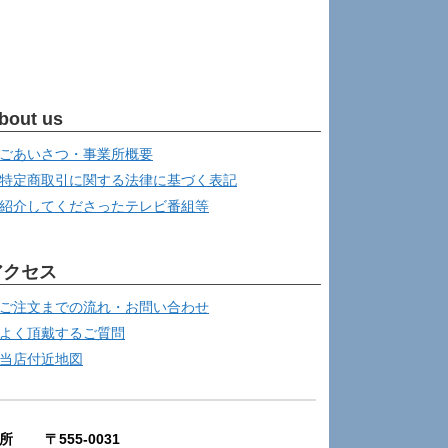
bout us
ごあいさつ・事業所概要
特定商取引に関する法律に基づく表記
紹介してくださったテレビ番組等
アクセス
ご注文までの流れ・お問い合わせ
よく頂戴するご質問
当店付近地図
所 〒555-0031