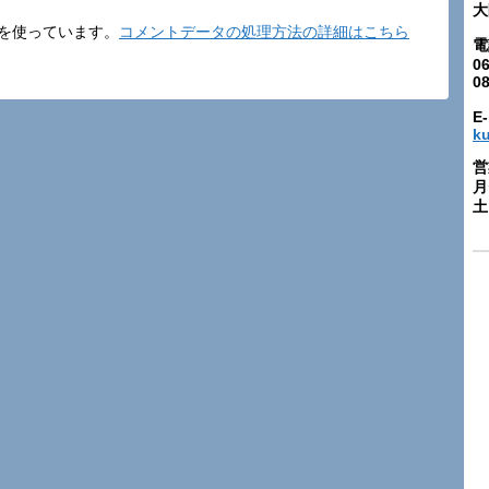
大
t を使っています。
コメントデータの処理方法の詳細はこちら
電
06
0
E-
k
営
月
土: