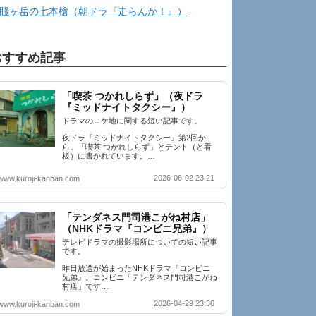
賤ヶ岳の七本槍（朝ドラ『走らんか！』）
おすすめ記事
「喫茶 つかれしらず」（夜ドラ
『ミッドナイトタクシー』）
ドラマのロケ地に関する短い記事です。
夜ドラ『ミッドナイトタクシー』第2回か
ら。「喫茶 つかれしらず」とテント（と看
板）に書かれています。…
2026-06-02 23:21
www.kuroji-kanban.com
「テンダネス門司港こがね村店」
（NHKドラマ『コンビニ兄弟』）
テレビドラマの撮影場所についての短い記事
です。
昨日放送が始まったNHKドラマ『コンビニ
兄弟』。コンビニ「テンダネス門司港こがね
村店」です…
2026-04-29 23:36
www.kuroji-kanban.com