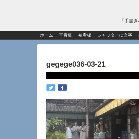
「手書き
ホーム
平看板
袖看板
シャッターに文字
gegege036-03-21