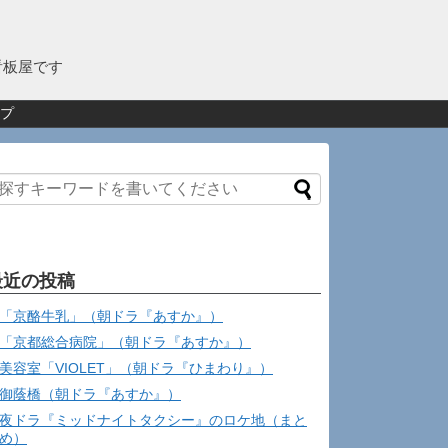
看板屋です
プ
最近の投稿
「京酪牛乳」（朝ドラ『あすか』）
「京都総合病院」（朝ドラ『あすか』）
美容室「VIOLET」（朝ドラ『ひまわり』）
御蔭橋（朝ドラ『あすか』）
夜ドラ『ミッドナイトタクシー』のロケ地（まと
め）