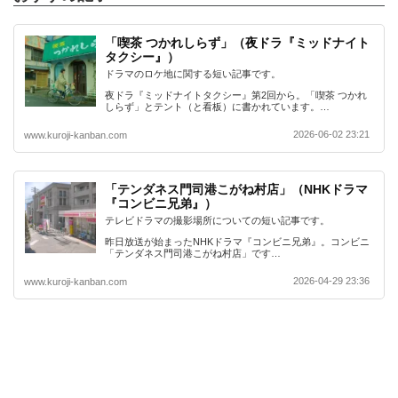
「喫茶 つかれしらず」（夜ドラ『ミッドナイト
タクシー』）
ドラマのロケ地に関する短い記事です。
夜ドラ『ミッドナイトタクシー』第2回から。「喫茶 つかれ
しらず」とテント（と看板）に書かれています。…
2026-06-02 23:21
www.kuroji-kanban.com
「テンダネス門司港こがね村店」（NHKドラマ
『コンビニ兄弟』）
テレビドラマの撮影場所についての短い記事です。
昨日放送が始まったNHKドラマ『コンビニ兄弟』。コンビニ
「テンダネス門司港こがね村店」です…
2026-04-29 23:36
www.kuroji-kanban.com