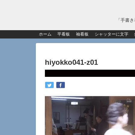
「手書き
ホーム
平看板
袖看板
シャッターに文字
hiyokko041-z01