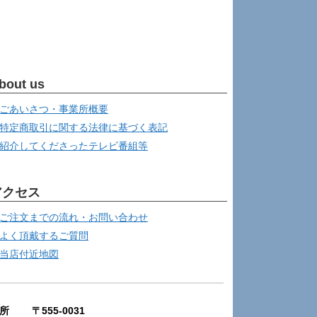
bout us
ごあいさつ・事業所概要
特定商取引に関する法律に基づく表記
紹介してくださったテレビ番組等
アクセス
ご注文までの流れ・お問い合わせ
よく頂戴するご質問
当店付近地図
所 〒555-0031