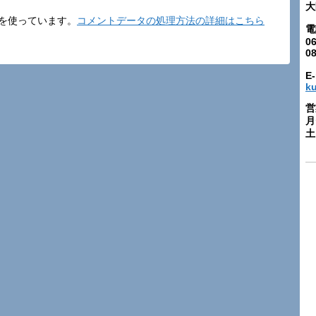
大
t を使っています。
コメントデータの処理方法の詳細はこちら
電
06
0
E-
k
営
月
土: