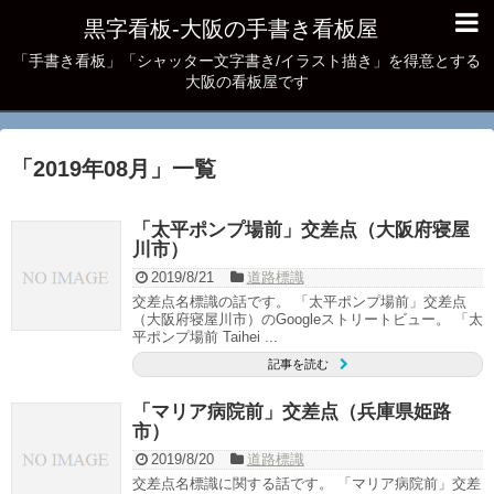
黒字看板‐大阪の手書き看板屋
「手書き看板」「シャッター文字書き/イラスト描き」を得意とする
大阪の看板屋です
「
2019年08月
」
一覧
「太平ポンプ場前」交差点（大阪府寝屋
川市）
2019/8/21
道路標識
交差点名標識の話です。 「太平ポンプ場前」交差点
（大阪府寝屋川市）のGoogleストリートビュー。 「太
平ポンプ場前 Taihei ...
記事を読む
「マリア病院前」交差点（兵庫県姫路
市）
2019/8/20
道路標識
交差点名標識に関する話です。 「マリア病院前」交差