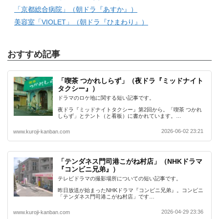
「京都総合病院」（朝ドラ『あすか』）
美容室「VIOLET」（朝ドラ『ひまわり』）
おすすめ記事
「喫茶 つかれしらず」（夜ドラ『ミッドナイト
タクシー』）
ドラマのロケ地に関する短い記事です。
夜ドラ『ミッドナイトタクシー』第2回から。「喫茶 つかれ
しらず」とテント（と看板）に書かれています。…
2026-06-02 23:21
www.kuroji-kanban.com
「テンダネス門司港こがね村店」（NHKドラマ
『コンビニ兄弟』）
テレビドラマの撮影場所についての短い記事です。
昨日放送が始まったNHKドラマ『コンビニ兄弟』。コンビニ
「テンダネス門司港こがね村店」です…
2026-04-29 23:36
www.kuroji-kanban.com