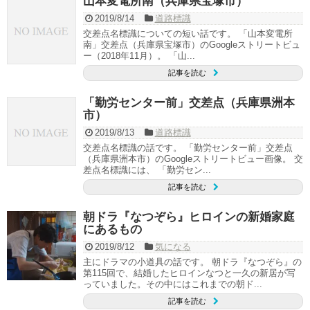
山本変電所南（兵庫県宝塚市）
2019/8/14
道路標識
交差点名標識についての短い話です。 「山本変電所
南」交差点（兵庫県宝塚市）のGoogleストリートビュ
ー（2018年11月）。 「山...
記事を読む
「勤労センター前」交差点（兵庫県洲本
市）
2019/8/13
道路標識
交差点名標識の話です。 「勤労センター前」交差点
（兵庫県洲本市）のGoogleストリートビュー画像。 交
差点名標識には、 「勤労セン...
記事を読む
朝ドラ『なつぞら』ヒロインの新婚家庭
にあるもの
2019/8/12
気になる
主にドラマの小道具の話です。 朝ドラ『なつぞら』の
第115回で、結婚したヒロインなつと一久の新居が写
っていました。その中にはこれまでの朝ド...
記事を読む