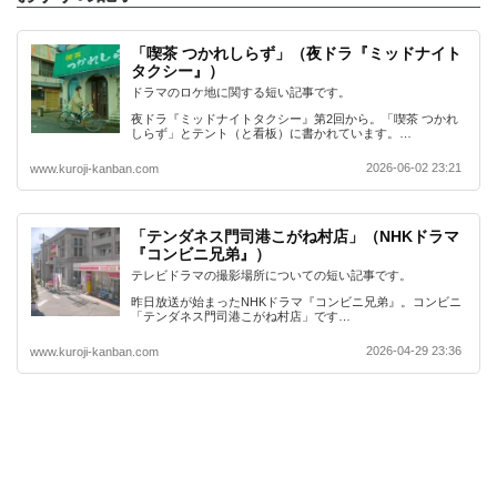
「喫茶 つかれしらず」（夜ドラ『ミッドナイト
タクシー』）
ドラマのロケ地に関する短い記事です。
夜ドラ『ミッドナイトタクシー』第2回から。「喫茶 つかれ
しらず」とテント（と看板）に書かれています。…
2026-06-02 23:21
www.kuroji-kanban.com
「テンダネス門司港こがね村店」（NHKドラマ
『コンビニ兄弟』）
テレビドラマの撮影場所についての短い記事です。
昨日放送が始まったNHKドラマ『コンビニ兄弟』。コンビニ
「テンダネス門司港こがね村店」です…
2026-04-29 23:36
www.kuroji-kanban.com