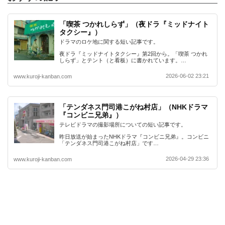
「喫茶 つかれしらず」（夜ドラ『ミッドナイト
タクシー』）
ドラマのロケ地に関する短い記事です。
夜ドラ『ミッドナイトタクシー』第2回から。「喫茶 つかれ
しらず」とテント（と看板）に書かれています。…
2026-06-02 23:21
www.kuroji-kanban.com
「テンダネス門司港こがね村店」（NHKドラマ
『コンビニ兄弟』）
テレビドラマの撮影場所についての短い記事です。
昨日放送が始まったNHKドラマ『コンビニ兄弟』。コンビニ
「テンダネス門司港こがね村店」です…
2026-04-29 23:36
www.kuroji-kanban.com