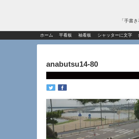
「手書き
ホーム
平看板
袖看板
シャッターに文字
anabutsu14-80