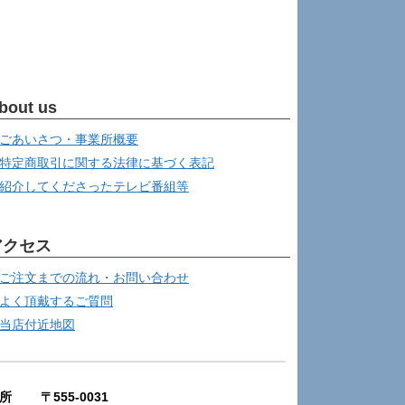
bout us
ごあいさつ・事業所概要
特定商取引に関する法律に基づく表記
紹介してくださったテレビ番組等
アクセス
ご注文までの流れ・お問い合わせ
よく頂戴するご質問
当店付近地図
所 〒555-0031