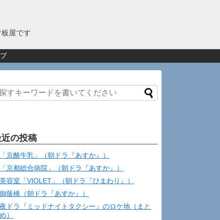
看板屋です
プ
最近の投稿
「京酪牛乳」（朝ドラ『あすか』）
「京都総合病院」（朝ドラ『あすか』）
美容室「VIOLET」（朝ドラ『ひまわり』）
御蔭橋（朝ドラ『あすか』）
夜ドラ『ミッドナイトタクシー』のロケ地（まと
め）