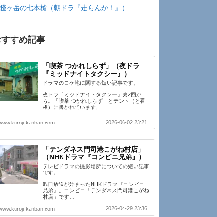
賤ヶ岳の七本槍（朝ドラ『走らんか！』）
おすすめ記事
「喫茶 つかれしらず」（夜ドラ
『ミッドナイトタクシー』）
ドラマのロケ地に関する短い記事です。
夜ドラ『ミッドナイトタクシー』第2回か
ら。「喫茶 つかれしらず」とテント（と看
板）に書かれています。…
2026-06-02 23:21
www.kuroji-kanban.com
「テンダネス門司港こがね村店」
（NHKドラマ『コンビニ兄弟』）
テレビドラマの撮影場所についての短い記事
です。
昨日放送が始まったNHKドラマ『コンビニ
兄弟』。コンビニ「テンダネス門司港こがね
村店」です…
2026-04-29 23:36
www.kuroji-kanban.com