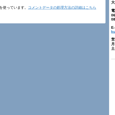
大
t を使っています。
コメントデータの処理方法の詳細はこちら
電
06
0
E-
k
営
月
土: