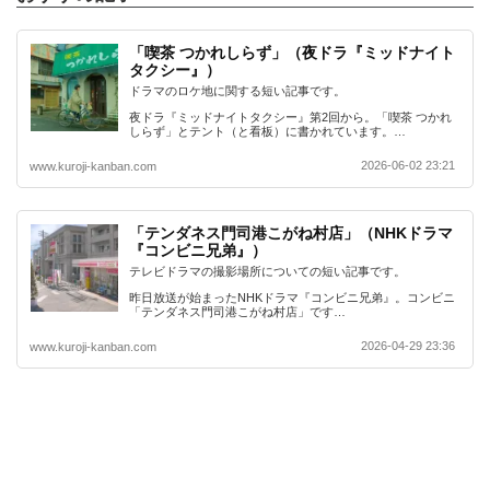
「喫茶 つかれしらず」（夜ドラ『ミッドナイト
タクシー』）
ドラマのロケ地に関する短い記事です。
夜ドラ『ミッドナイトタクシー』第2回から。「喫茶 つかれ
しらず」とテント（と看板）に書かれています。…
2026-06-02 23:21
www.kuroji-kanban.com
「テンダネス門司港こがね村店」（NHKドラマ
『コンビニ兄弟』）
テレビドラマの撮影場所についての短い記事です。
昨日放送が始まったNHKドラマ『コンビニ兄弟』。コンビニ
「テンダネス門司港こがね村店」です…
2026-04-29 23:36
www.kuroji-kanban.com